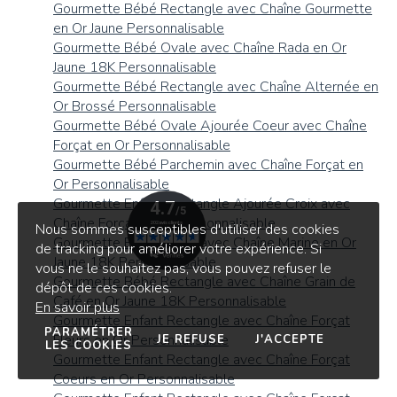
Gourmette Bébé Rectangle avec Chaîne Gourmette
en Or Jaune Personnalisable
Gourmette Bébé Ovale avec Chaîne Rada en Or
Jaune 18K Personnalisable
Gourmette Bébé Rectangle avec Chaîne Alternée en
Or Brossé Personnalisable
Gourmette Bébé Ovale Ajourée Coeur avec Chaîne
Forçat en Or Personnalisable
Gourmette Bébé Parchemin avec Chaîne Forçat en
Or Personnalisable
Gourmette Enfant Rectangle Ajourée Croix avec
Chaîne Forçat en Or Personnalisable
Nous sommes susceptibles d'utiliser des cookies
Gourmette Bébé Ovale avec Chaîne Marine en Or
de tracking pour améliorer votre expérience. Si
Jaune 18K Personnalisable
vous ne le souhaitez pas, vous pouvez refuser le
Gourmette Bébé Rectangle avec Chaîne Grain de
dépôt de ces cookies.
Café en Or Jaune 18K Personnalisable
En savoir plus
Gourmette Enfant Rectangle avec Chaîne Forçat
PARAMÉTRER
Fleurs en Or Personnalisable
JE REFUSE
J'ACCEPTE
LES COOKIES
Gourmette Enfant Rectangle avec Chaîne Forçat
Coeurs en Or Personnalisable