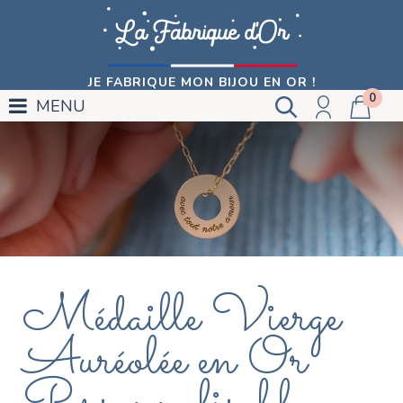
JE FABRIQUE MON BIJOU EN OR !
0
MENU
Médaille Vierge
Auréolée en Or