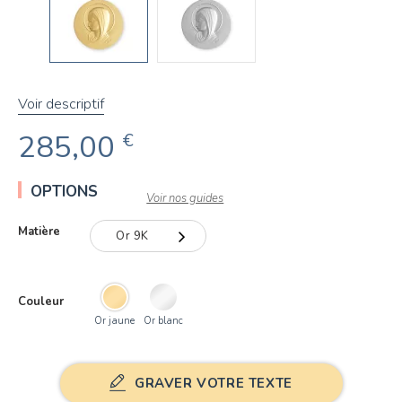
Voir descriptif
285,00
€
OPTIONS
Voir nos guides
Matière
Or 9K
Or 9K
Couleur
Or 18K
Or jaune
Or blanc
GRAVER VOTRE TEXTE