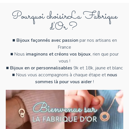
X
Pourquoi choisir
La Fabrique
Y
d'Or ?
Z
■
Bijoux façonnés avec passion
par nos artisans en
France
■ Nous
imaginons et créons vos bijoux
, rien que pour
vous !
■
Bijoux en or personnalisables
9k et 18k, jaune et blanc
■ Nous vous accompagnons à chaque étape et
nous
sommes là pour vous aider
!