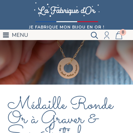
JE FABRIQUE MON BIJOU EN OR !
0
MENU
Médaille Ronde
Or à Graver &