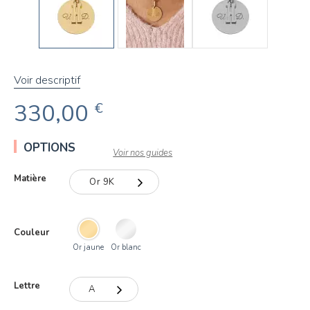
Voir descriptif
330,00
€
OPTIONS
Voir nos guides
Matière
Or 9K
Or 9K
Couleur
Or 18K
Or jaune
Or blanc
Lettre
A