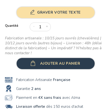
A
B
GRAVER VOTRE TEXTE
C
Quantité
-
+
D
Fabrication artisanale : 10/15 jours ouvrés (chevalières) |
E
10/12 jours ouvrés (autres bijoux) – Livraison : 48h (délai
distinct de la fabrication) – Un impératif ? N’hésitez pas à
F
nous contacter !
G
AJOUTER AU PANIER
H
Fabrication Artisanale
Française
I
Garantie
2 ans
J
Paiement en
4X sans frais
avec Alma
K
Livraison offerte
dès 150 euros d'achat