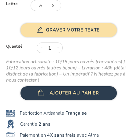
Lettre
A
A
B
GRAVER VOTRE TEXTE
C
Quantité
-
+
D
Fabrication artisanale : 10/15 jours ouvrés (chevalières) |
E
10/12 jours ouvrés (autres bijoux) – Livraison : 48h (délai
distinct de la fabrication) – Un impératif ? N’hésitez pas à
F
nous contacter !
G
AJOUTER AU PANIER
H
Fabrication Artisanale
Française
I
Garantie
2 ans
J
Paiement en
4X sans frais
avec Alma