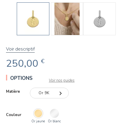
Voir descriptif
250,00
€
OPTIONS
Voir nos guides
Matière
Or 9K
Or 9K
Couleur
Or 18K
Or jaune
Or blanc