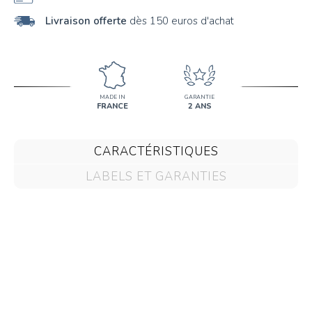
K
Livraison offerte
dès 150 euros d'achat
L
M
N
MADE IN
GARANTIE
FRANCE
2 ANS
O
P
CARACTÉRISTIQUES
Q
LABELS ET GARANTIES
R
S
T
U