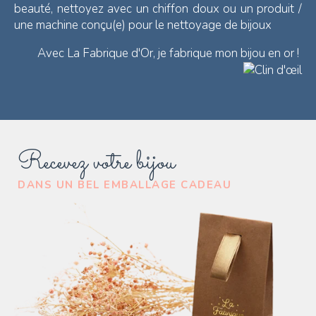
beauté, nettoyez avec un chiffon doux ou un produit /
une machine conçu(e) pour le nettoyage de bijoux
Avec La Fabrique d'Or, je fabrique mon bijou en or !
Recevez votre bijou
DANS UN BEL EMBALLAGE CADEAU