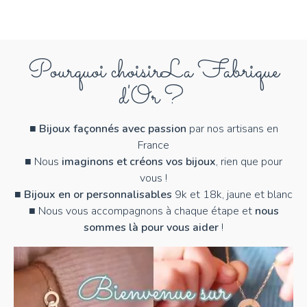
V
W
X
Pourquoi choisir
La Fabrique
Y
d'Or ?
Z
■
Bijoux façonnés avec passion
par nos artisans en
France
■ Nous
imaginons et créons vos bijoux
, rien que pour
vous !
■
Bijoux en or personnalisables
9k et 18k, jaune et blanc
■ Nous vous accompagnons à chaque étape et
nous
sommes là pour vous aider
!