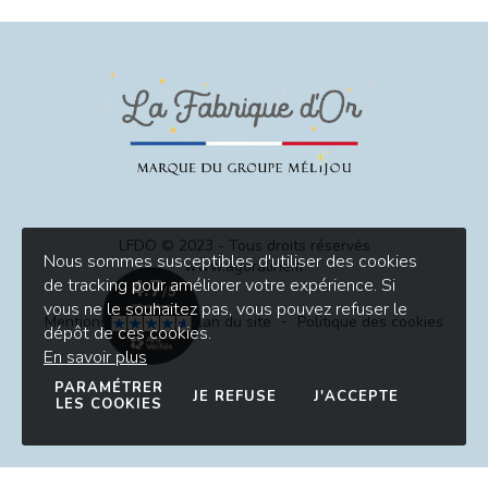
LFDO © 2023 - Tous droits réservés
Nous sommes susceptibles d'utiliser des cookies
www.agoraline.fr
de tracking pour améliorer votre expérience. Si
vous ne le souhaitez pas, vous pouvez refuser le
Mentions légales
Plan du site
Politique des cookies
dépôt de ces cookies.
En savoir plus
PARAMÉTRER
JE REFUSE
J'ACCEPTE
LES COOKIES