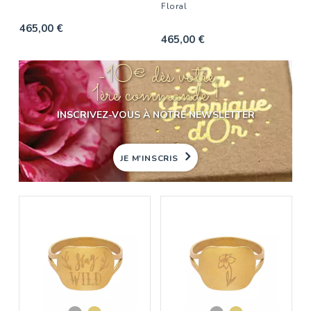
Floral
465,00 €
465,00 €
-10€ dès votre
1ère commande !
INSCRIVEZ-VOUS À NOTRE NEWSLETTER
JE M'INSCRIS