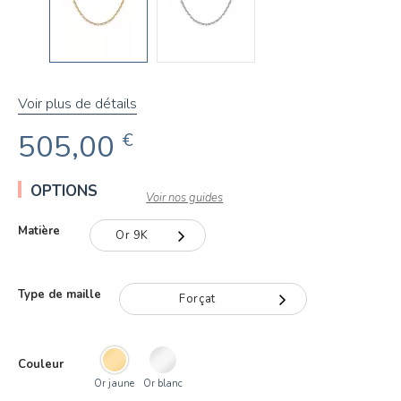
Voir plus de détails
505,00
€
OPTIONS
Voir nos guides
Matière
Or 9K
Or 9K
Type de maille
Forçat
Or 18K
Forçat
Couleur
Or jaune
Or blanc