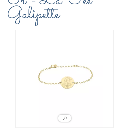
Or - La Fée
Galipette