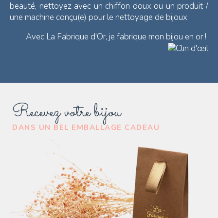
beauté, nettoyez avec un chiffon doux ou un produit /
une machine conçu(e) pour le nettoyage de bijoux
Avec La Fabrique d'Or, je fabrique mon bijou en or !
Recevez votre bijou
DANS UN BEL EMBALLAGE CADEAU