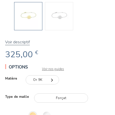
Voir descriptif
325,00
€
OPTIONS
Voir nos guides
Matière
Or 9K
Or 9K
Type de maille
Forçat
Or 18K