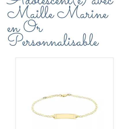
Adolescent(e) avec
Maille Marine
en Or
Personnalisable