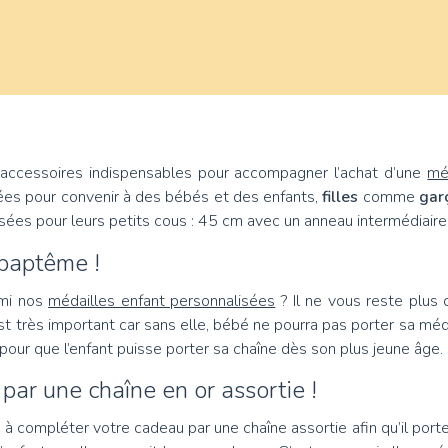
 accessoires indispensables pour accompagner l’achat d’une
mé
sées pour convenir à des bébés et des enfants,
filles
comme
gar
ées pour leurs petits cous : 45 cm avec un anneau intermédiaire 
 baptême !
rmi nos
médailles enfant personnalisées
? Il ne vous reste plus q
 est très important car sans elle, bébé ne pourra pas porter sa m
our que l’enfant puisse porter sa chaîne dès son plus jeune âge.
par une chaîne en or assortie !
 à compléter votre cadeau par une chaîne assortie afin qu’il port