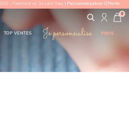
0€ | Paiement en 3x sans frais |
Personnalisation Offerte
0
Je personnalise
TOP VENTES
PROS