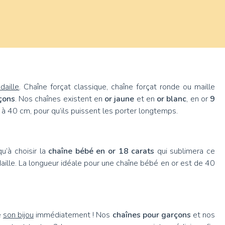
daille
. Chaîne forçat classique, chaîne forçat ronde ou maille
çons
. Nos chaînes existent en
or jaune
et en
or blanc
, en or
9
à 40 cm, pour qu’ils puissent les porter longtemps.
u’à choisir la
chaîne bébé en or 18 carats
qui sublimera ce
édaille. La longueur idéale pour une chaîne bébé en or est de 40
e
son bijou
immédiatement ! Nos
chaînes pour garçons
et nos