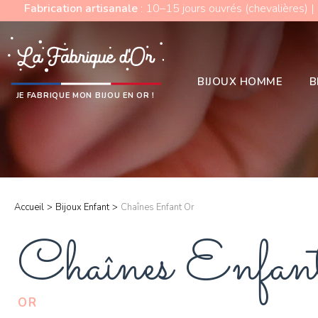
Fabrication artisanale
: 10–15 jours ouvrés (chevalières) |
BIJOUX HOMME
B
JE FABRIQUE MON BIJOU EN OR !
Accueil
>
Bijoux Enfant
>
Chaînes Enfant Or
Chaînes Enfan
OR