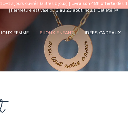
 10–12 jours ouvrés (autres bijoux) |
Livraison 48h offerte
dès 15
|
Fermeture estivale du
3 au 23 août inclus
. Bel été
🌞
IJOUX FEMME
BIJOUX ENFANT
IDÉES CADEAUX
t