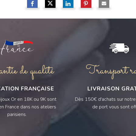
tie de qualité
Transport ra
CATION FRANÇAISE
LIVRAISON GRA
ijoux Or en 18K ou 9K sont
Dès 150€ d'achats sur notre s
en France dans nos ateliers
de port vous sont off
parisiens.