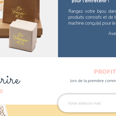
pour l'entretenir !
Rangez votre bijou dan
produits corrosifs et de
machine conçu(e) pour l
Avec
rire
PROFIT
lors de la première comma
DO