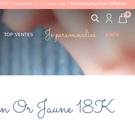
0€ | Paiement en 3x sans frais |
Personnalisation Offerte
0
Je personnalise
TOP VENTES
PROS
 en Or Jaune 18K