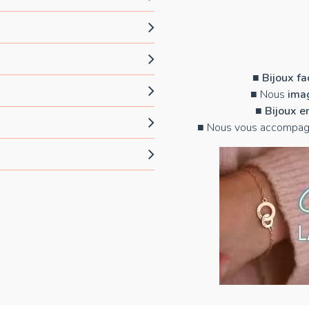
■
Bijoux f
■ Nous
imag
■
Bijoux e
■ Nous vous accompag