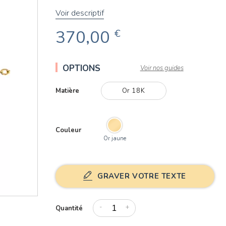
Voir descriptif
370,00
€
OPTIONS
Voir nos guides
Matière
Or 18K
Couleur
Or jaune
GRAVER VOTRE TEXTE
-
+
Quantité