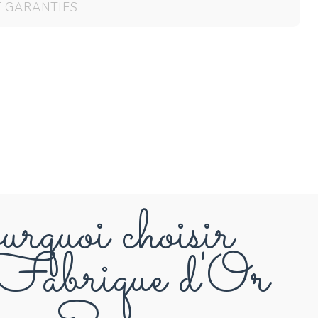
T GARANTIES
rquoi choisir
abrique d'Or