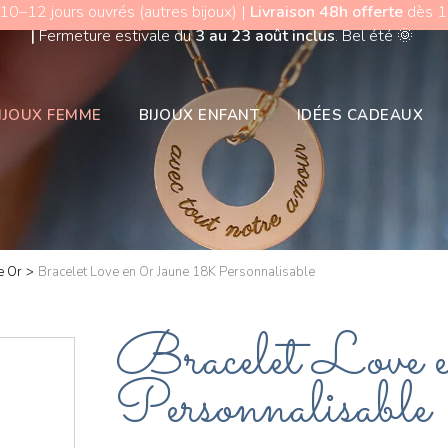
 10–12 jours ouvrés (autres bijoux) |
Livraison 48h offerte
dès 15
|
Fermeture estivale du
3 au 23 août inclus
. Bel été
🌞
IJOUX FEMME
BIJOUX ENFANT
IDÉES CADEAUX
e Or
>
Bracelet Love en Or Jaune 18K Personnalisable
Bracelet Love
Personnalisable