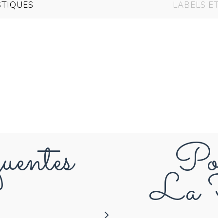
STIQUES
LABELS E
uentes
Pou
La F