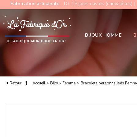
Fabrication artisanale
: 10–15 jours ouvrés (chevalières) |
BIJOUX HOMME
B
JE FABRIQUE MON BIJOU EN OR !
Retour
Accueil
>
Bijoux Femme
>
Bracelets personnalisés Femm