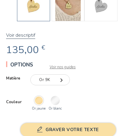
Voir descriptif
135,00
€
OPTIONS
Voir nos guides
Matière
Or 9K
Or 9K
Couleur
Or 18K
Or jaune
Or blanc
GRAVER VOTRE TEXTE