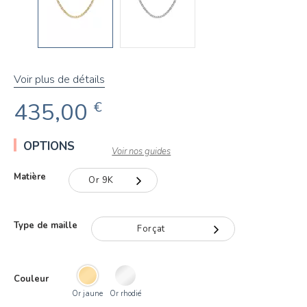
Voir plus de détails
435,00
€
OPTIONS
Voir nos guides
Matière
Or 9K
Or 9K
Type de maille
Forçat
Or 18K
Forçat
Couleur
Or jaune
Or rhodié