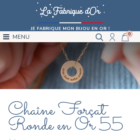
JE FABRIQUE MON BIJOU EN OR !
0
MENU
Chaîne Forçat
Ronde en Or 55