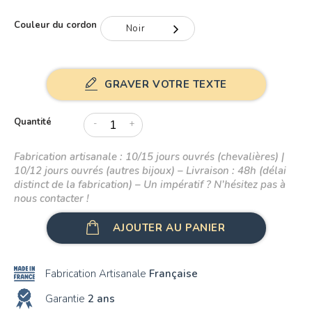
Couleur du cordon
Noir
Noir
GRAVER VOTRE TEXTE
Gris
Rouge
Quantité
-
+
Bleu
Fabrication artisanale : 10/15 jours ouvrés (chevalières) |
Rose
10/12 jours ouvrés (autres bijoux) – Livraison : 48h (délai
distinct de la fabrication) – Un impératif ? N’hésitez pas à
nous contacter !
AJOUTER AU PANIER
Fabrication Artisanale
Française
Garantie
2 ans