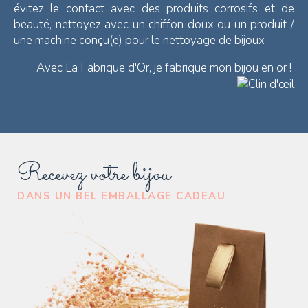
évitez le contact avec des produits corrosifs et de
beauté, nettoyez avec un chiffon doux ou un produit /
une machine conçu(e) pour le nettoyage de bijoux
Avec La Fabrique d'Or, je fabrique mon bijou en or !
Recevez votre bijou
DANS UN BEL EMBALLAGE CADEAU