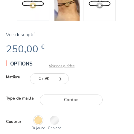
Voir descriptif
250,00
€
OPTIONS
Voir nos guides
Matière
Or 9K
Or 9K
Type de maille
Cordon
Or 18K
Couleur
Or jaune
Or blanc