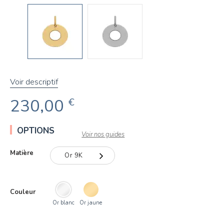
Voir descriptif
230,00
€
OPTIONS
Voir nos guides
Matière
Or 9K
Or 9K
Couleur
Or 18K
Or blanc
Or jaune