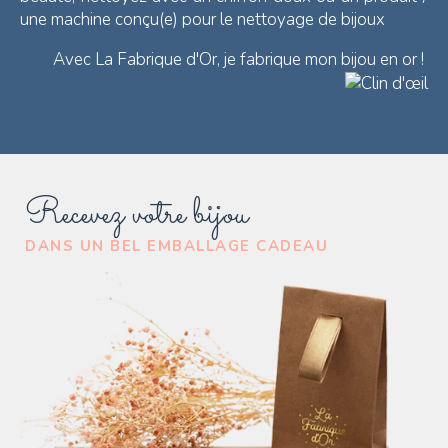
une machine conçu(e) pour le nettoyage de bijoux
Avec La Fabrique d'Or, je fabrique mon bijou en or !
Recevez votre bijou
DANS UN BEL EMBALLAGE CADEAU