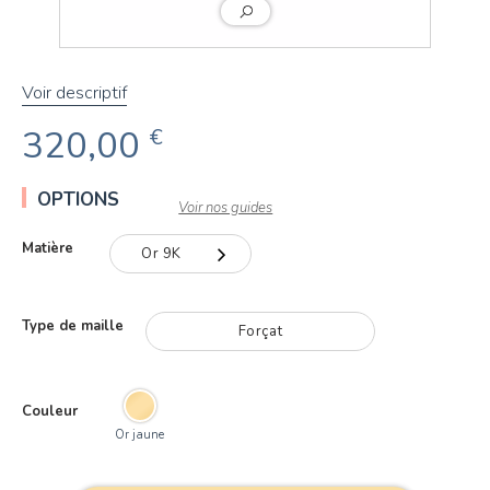
Voir descriptif
320,00
€
OPTIONS
Voir nos guides
Matière
Or 9K
Or 9K
Type de maille
Forçat
Or 18K
Couleur
Or jaune