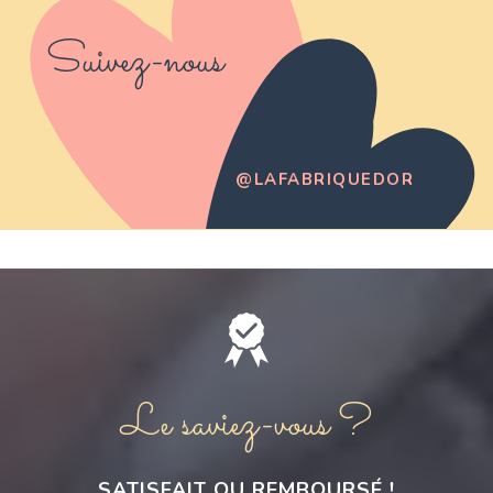
Suivez-nous
@LAFABRIQUEDOR
Le saviez-vous ?
SATISFAIT OU REMBOURSÉ !