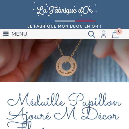
JE FABRIQUE MON BIJOU EN OR !
0
MENU
Médaille Papillon
Ajouré M Décor