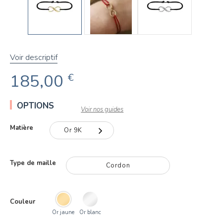
Voir descriptif
185,00
€
OPTIONS
Voir nos guides
Matière
Or 9K
Or 9K
Type de maille
Cordon
Or 18K
Couleur
Or jaune
Or blanc