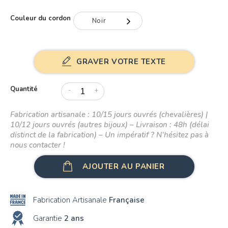
Couleur du cordon
Noir
Noir
GRAVER VOTRE TEXTE
Gris
Rouge
Quantité
-
+
Bleu
Fabrication artisanale : 10/15 jours ouvrés (chevalières) |
Rose
10/12 jours ouvrés (autres bijoux) – Livraison : 48h (délai
distinct de la fabrication) – Un impératif ? N’hésitez pas à
nous contacter !
AJOUTER AU PANIER
Fabrication Artisanale
Française
Garantie
2 ans