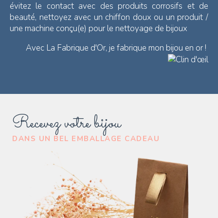
évitez le contact avec des produits corrosifs et de
beauté, nettoyez avec un chiffon doux ou un produit /
une machine conçu(e) pour le nettoyage de bijoux
Avec La Fabrique d'Or, je fabrique mon bijou en or !
Recevez votre bijou
DANS UN BEL EMBALLAGE CADEAU