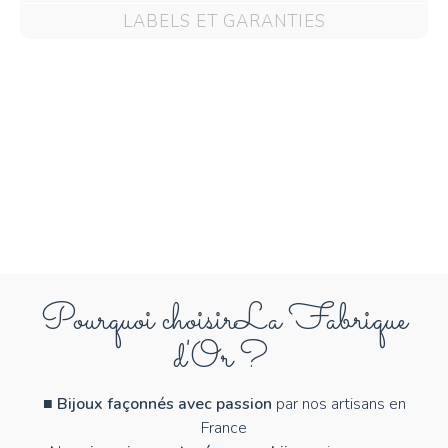
LABELS ET GARANTIES
Pourquoi choisir
La Fabrique
d'Or ?
■
Bijoux façonnés avec passion
par nos artisans en
France