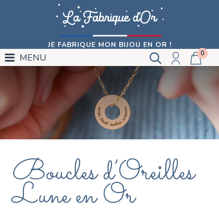
JE FABRIQUE MON BIJOU EN OR !
0
MENU
Boucles d’Oreilles
Lune en Or