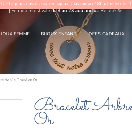
 10–12 jours ouvrés (autres bijoux) |
Livraison 48h offerte
dès 15
|
Fermeture estivale du
3 au 23 août inclus
. Bel été
🌞
IJOUX FEMME
BIJOUX ENFANT
IDÉES CADEAUX
re de Vie Gravé en Or
Bracelet Arbre
Or