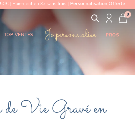
0€ | Paiement en 3x sans frais |
Personnalisation Offerte
0
Je personnalise
TOP VENTES
PROS
 de Vie Gravé en