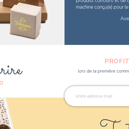
produits corrosifs et de
machine conçu(e) pour l
Avec
rire
PROFIT
lors de la première comma
DO