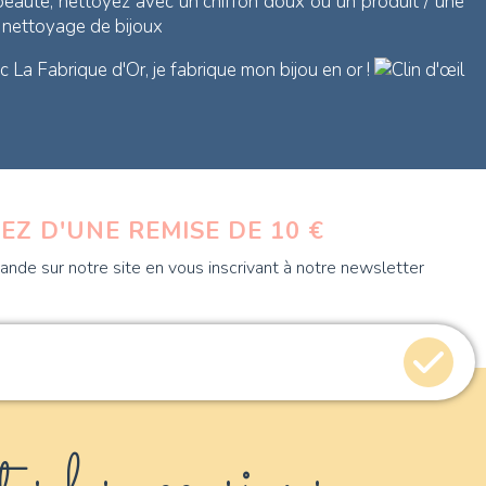
 beauté, nettoyez avec un chiffon doux ou un produit / une
e nettoyage de bijoux
 La Fabrique d'Or, je fabrique mon bijou en or !
EZ D'UNE REMISE DE 10 €
nde sur notre site en vous inscrivant à notre newsletter