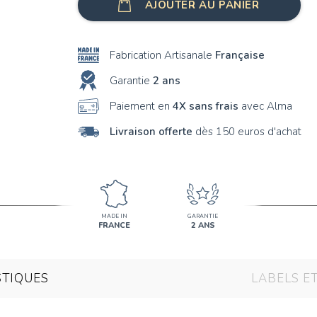
AJOUTER AU PANIER
Fabrication Artisanale
Française
Garantie
2 ans
Paiement en
4X sans frais
avec Alma
Livraison offerte
dès 150 euros d'achat
MADE IN
GARANTIE
FRANCE
2 ANS
STIQUES
LABELS E