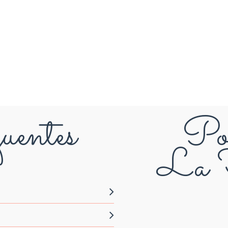
uentes
Pou
La F