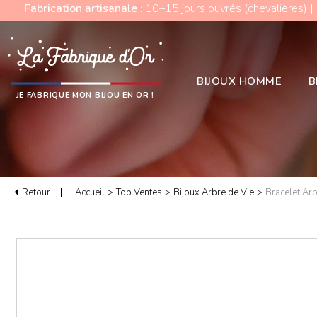
Fabrication artisanale
: 10–15 jours ouvrés (chevalières) |
BIJOUX HOMME
B
JE FABRIQUE MON BIJOU EN OR !
Retour
Accueil
>
Top Ventes
>
Bijoux Arbre de Vie
>
Bracelet Arb