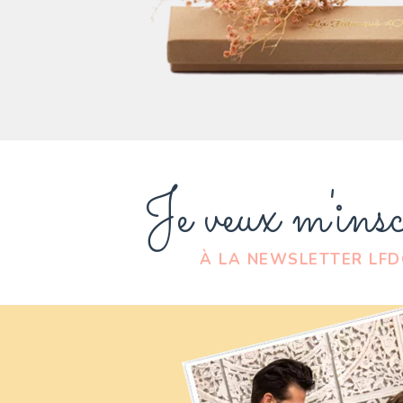
Je veux m'insc
À LA NEWSLETTER LF