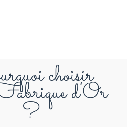
rquoi choisir
abrique d'Or
?