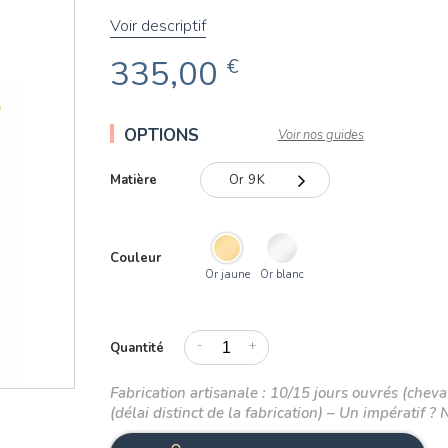
Voir descriptif
335,00
€
OPTIONS
Voir nos guides
Matière
Or 9K
Or 9K
Couleur
Or 18K
Or jaune
Or blanc
-
+
Quantité
Fabrication artisanale : 10/15 jours ouvrés (cheval
(délai distinct de la fabrication) – Un impératif ? 