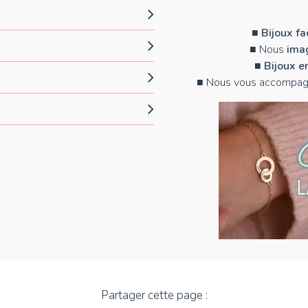
■
Bijoux f
■ Nous
imag
■
Bijoux e
■ Nous vous accompag
Partager cette page :