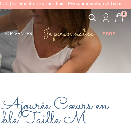
0€ | Paiement en 3x sans frais |
Personnalisation Offerte
0
Je personnalise
TOP VENTES
PROS
Ajourée Cœurs en
able Taille M