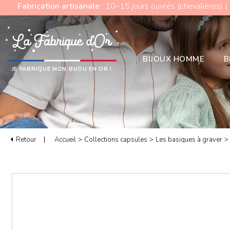
Fabrication artisanale
: 10–15 jours ouvrés (chevalières) |
BIJOUX HOMME
B
JE FABRIQUE MON BIJOU EN OR !
Retour
Accueil
>
Collections capsules
>
Les basiques à graver
>