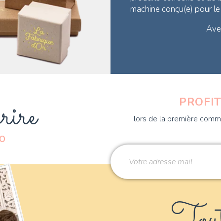
machine conçu(e) pour l
Avec
rire
PROFIT
lors de la première comma
DO
Tout