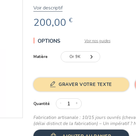
Voir descriptif
200,00
€
OPTIONS
Voir nos guides
Matière
Or 9K
Or 9K
Or 18K
GRAVER VOTRE TEXTE
-
+
Quantité
Fabrication artisanale : 10/15 jours ouvrés (cheval
(délai distinct de la fabrication) – Un impératif ? 