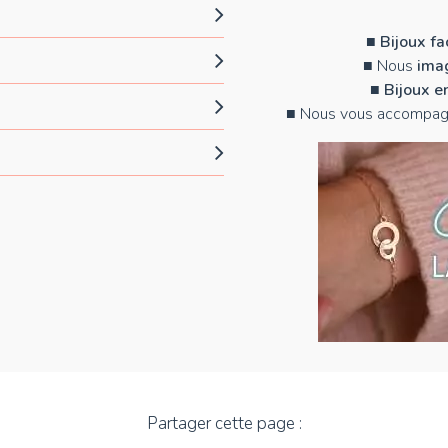
■
Bijoux f
■ Nous
imag
■
Bijoux e
■ Nous vous accompag
Partager cette page :