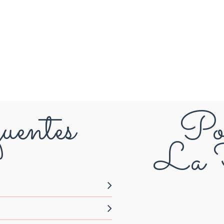
uentes
Pou
La F