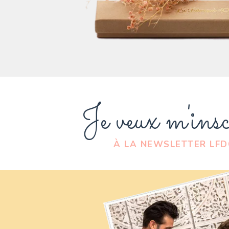
Je veux m'insc
À LA NEWSLETTER LF