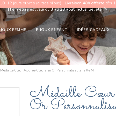
 10–12 jours ouvrés (autres bijoux) |
Livraison 48h offerte
dès 15
|
Fermeture estivale du
3 au 23 août inclus
. Bel été
🌞
IJOUX FEMME
BIJOUX ENFANT
IDÉES CADEAUX
Médaille Cœur Ajourée Cœurs en Or Personnalisable Taille M
Médaille Cœur 
Or Personnalis