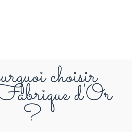
rquoi choisir
abrique d'Or
?