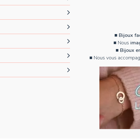
■
Bijoux f
■ Nous
imag
■
Bijoux e
■ Nous vous accompag