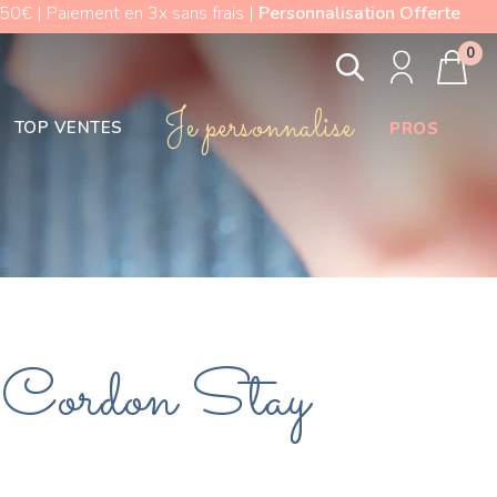
0€ | Paiement en 3x sans frais |
Personnalisation Offerte
0
Je personnalise
TOP VENTES
PROS
 Cordon Stay