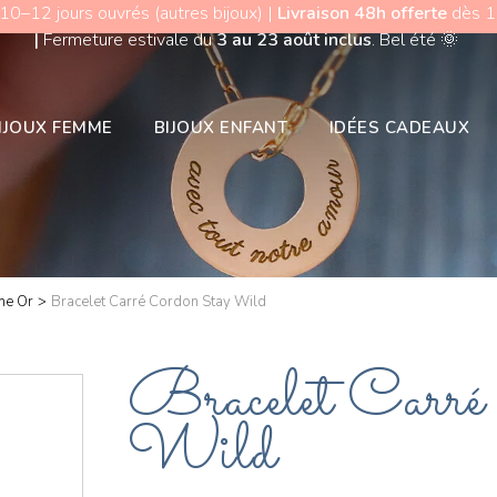
 10–12 jours ouvrés (autres bijoux) |
Livraison 48h offerte
dès 15
|
Fermeture estivale du
3 au 23 août inclus
. Bel été
🌞
IJOUX FEMME
BIJOUX ENFANT
IDÉES CADEAUX
me Or
>
Bracelet Carré Cordon Stay Wild
Bracelet Carré
Wild