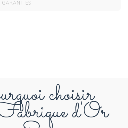
T GARANTIES
rquoi choisir
abrique d'Or