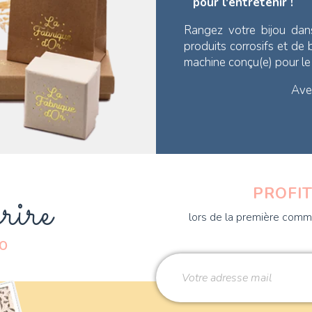
pour l'entretenir !
Rangez votre bijou dan
produits corrosifs et de
machine conçu(e) pour l
Avec
rire
PROFIT
lors de la première comma
DO