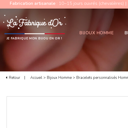
Fabrication artisanale
: 10–15 jours ouvrés (chevalières) |
BIJOUX HOMME
B
JE FABRIQUE MON BIJOU EN OR !
Retour
Accueil
>
Bijoux Homme
>
Bracelets personnalisés Hom