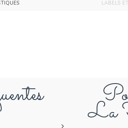
STIQUES
LABELS E
uentes
Pou
La F