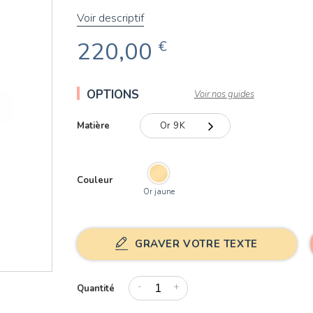
Voir descriptif
220,00
€
OPTIONS
Voir nos guides
Matière
Or 9K
Or 9K
Couleur
Or 18K
Or jaune
GRAVER VOTRE TEXTE
-
+
Quantité