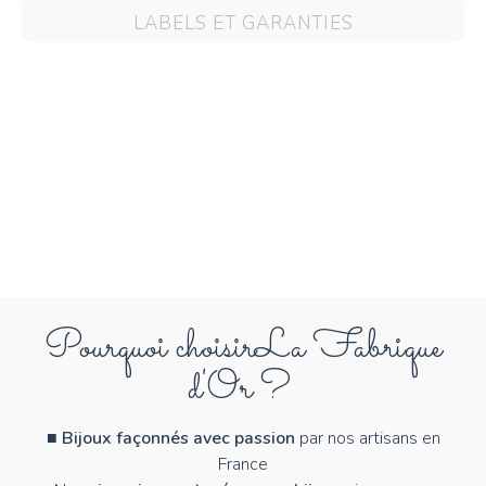
LABELS ET GARANTIES
Pourquoi choisir
La Fabrique
d'Or ?
■
Bijoux façonnés avec passion
par nos artisans en
France