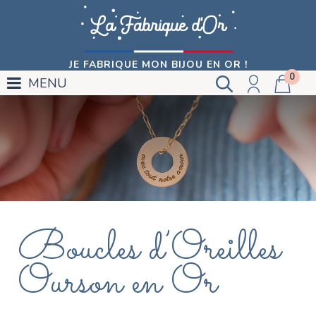
JE FABRIQUE MON BIJOU EN OR !
0
MENU
Boucles d’Oreilles
Ourson en Or