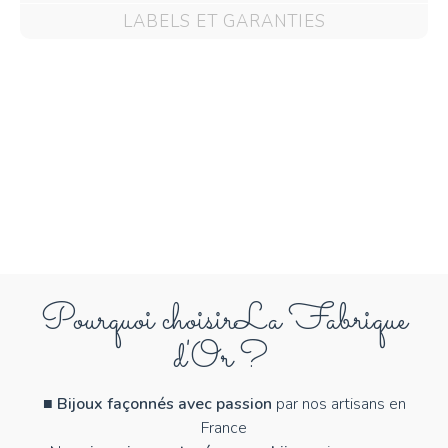
LABELS ET GARANTIES
Pourquoi choisir
La Fabrique
d'Or ?
■
Bijoux façonnés avec passion
par nos artisans en
France