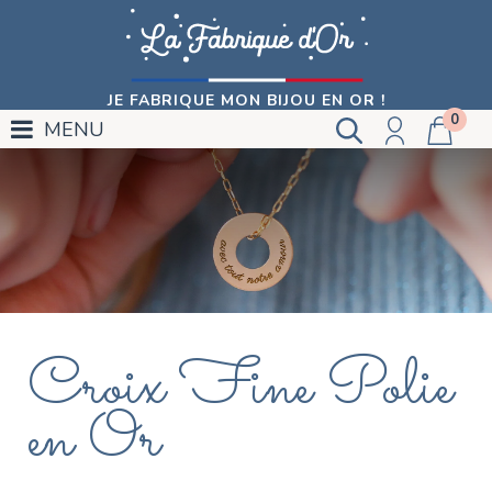
JE FABRIQUE MON BIJOU EN OR !
0
MENU
Croix Fine Polie
en Or