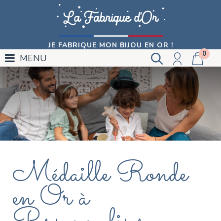
JE FABRIQUE MON BIJOU EN OR !
0
MENU
Médaille Ronde
en Or à