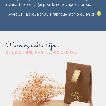
une machine conçu(e) pour le nettoyage de bijoux
Avec La Fabrique d'Or, je fabrique mon bijou en or !
Recevez votre bijou
DANS UN BEL EMBALLAGE CADEAU