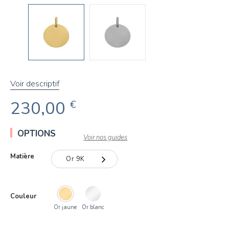
Voir descriptif
230,00
€
OPTIONS
Voir nos guides
Matière
Or 9K
Or 9K
Couleur
Or 18K
Or jaune
Or blanc