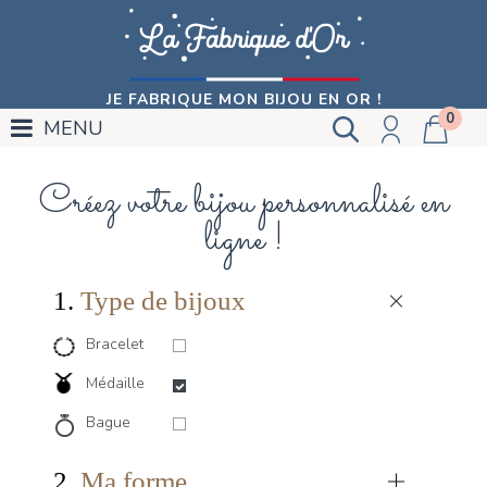
JE FABRIQUE MON BIJOU EN OR !
0
MENU
Créez votre bijou personnalisé en
ligne !
1.
Type de bijoux
Bracelet
Médaille
Bague
2.
Ma forme