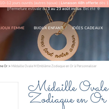
 10–12 jours ouvrés (autres bijoux) |
Livraison 48h offerte
dès 15
|
Fermeture estivale du
3 au 23 août inclus
. Bel été
🌞
IJOUX FEMME
BIJOUX ENFANT
IDÉES CADEAUX
me Or
>
Médaille Ovale M Emblème Zodiaque en Or à Personnaliser
Médaille Ova
Zodiaque en Or 