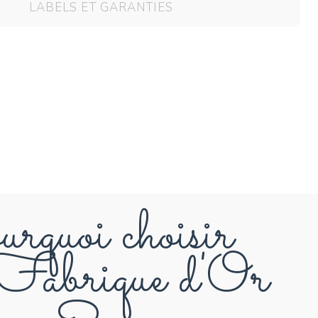
LABELS ET GARANTIES
rquoi choisir
abrique d'Or