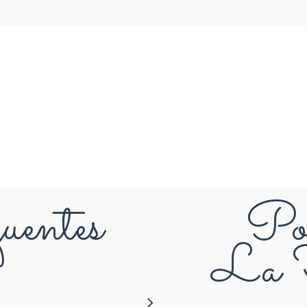
P
Q
R
S
T
U
V
uentes
Pou
W
X
La F
Y
Z