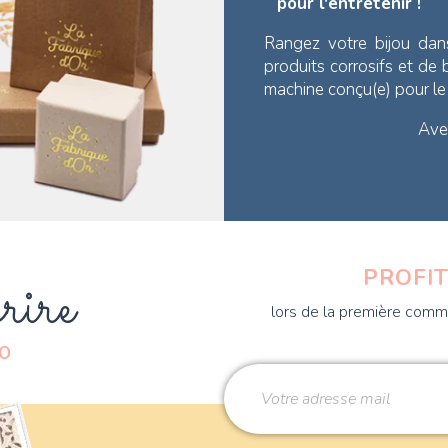
pour l'entretenir !
Rangez votre bijou dan
produits corrosifs et de
machine conçu(e) pour l
Avec
rire
PROFIT
lors de la première comma
DO