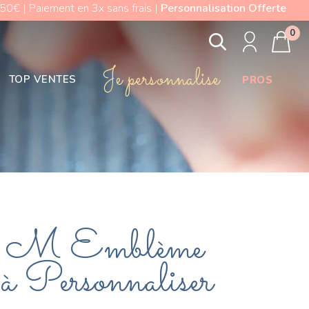
0€ | Paiement en 3x sans frais |
Personnalisation Offerte
0
Je personnalise
TOP VENTES
PROS
le M Emblème
à Personnaliser