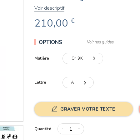
Voir descriptif
210,00
€
OPTIONS
Voir nos guides
Matière
Or 9K
Or 9K
Lettre
A
Or 18K
A
B
GRAVER VOTRE TEXTE
C
-
+
Quantité
D