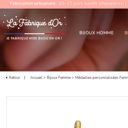
Fabrication artisanale
: 10–15 jours ouvrés (chevalières) |
BIJOUX HOMME
B
JE FABRIQUE MON BIJOU EN OR !
Retour
Accueil
>
Bijoux Femme
>
Médailles personnalisées Fem