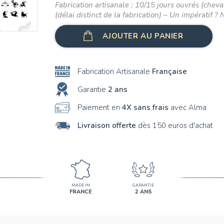
Fabrication artisanale : 10/15 jours ouvrés (cheval
E
(délai distinct de la fabrication) – Un impératif ? 
F
AJOUTER AU PANIER
G
H
Fabrication Artisanale
Française
I
Garantie
2 ans
Paiement en
4X sans frais
avec Alma
J
Livraison offerte
dès 150 euros d'achat
K
L
M
MADE IN
GARANTIE
N
FRANCE
2 ANS
O