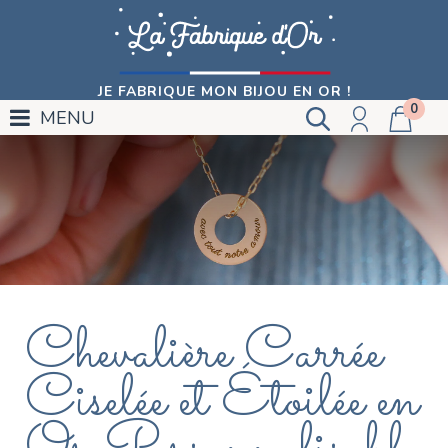
JE FABRIQUE MON BIJOU EN OR !
0
MENU
Chevalière Carrée
Ciselée et Étoilée en