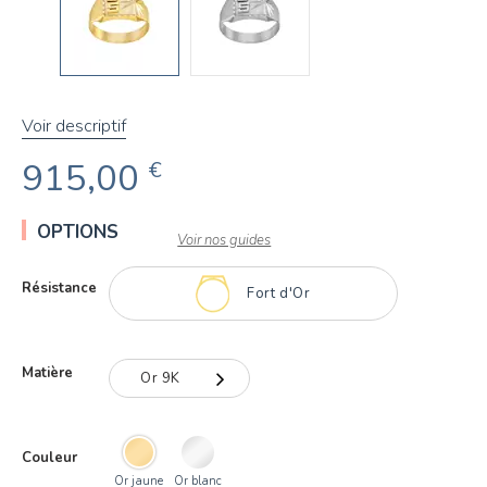
Voir descriptif
915,00
€
OPTIONS
Voir nos guides
Résistance
Fort d'Or
Matière
Or 9K
Or 9K
Couleur
Or 18K
Or jaune
Or blanc