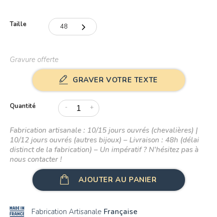
Taille
48
48
Gravure offerte
49
GRAVER VOTRE TEXTE
50
51
Quantité
-
+
52
Fabrication artisanale : 10/15 jours ouvrés (chevalières) |
10/12 jours ouvrés (autres bijoux) – Livraison : 48h (délai
53
distinct de la fabrication) – Un impératif ? N’hésitez pas à
nous contacter !
54
AJOUTER AU PANIER
55
56
Fabrication Artisanale
Française