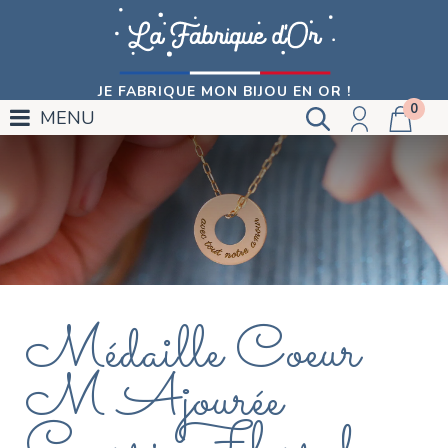
JE FABRIQUE MON BIJOU EN OR !
0
MENU
Médaille Coeur
M Ajourée