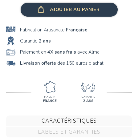
Août : Glaïeul
AJOUTER AU PANIER
Septembre : Aster
Octobre : Calendula
Fabrication Artisanale
Française
Novembre : Chrysanthème
Garantie
2 ans
Paiement en
4X sans frais
avec Alma
Décembre : Houx
Livraison offerte
dès 150 euros d'achat
MADE IN
GARANTIE
FRANCE
2 ANS
CARACTÉRISTIQUES
LABELS ET GARANTIES