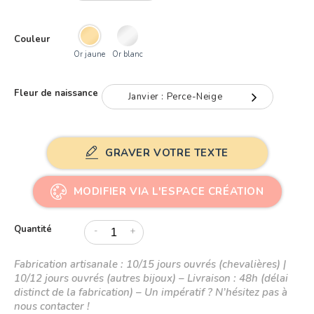
Or 9K
Couleur
Or 18K
Or jaune
Or blanc
Fleur de naissance
Janvier : Perce-Neige
Janvier : Perce-Neige
GRAVER VOTRE TEXTE
Février : Iris
Mars : Narcisse
MODIFIER VIA L'ESPACE CRÉATION
Avril : Marguerite
Quantité
-
+
Mai : Pivoine
Fabrication artisanale : 10/15 jours ouvrés (chevalières) |
Juin : Rose
10/12 jours ouvrés (autres bijoux) – Livraison : 48h (délai
distinct de la fabrication) – Un impératif ? N’hésitez pas à
Juillet : Pied d'alouette
nous contacter !