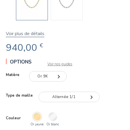
Voir plus de détails
940,00
€
OPTIONS
Voir nos guides
Matière
Or 9K
Or 9K
Type de maille
Alternée 1/1
Or 18K
Alternée 1/1
Couleur
Or jaune
Or blanc