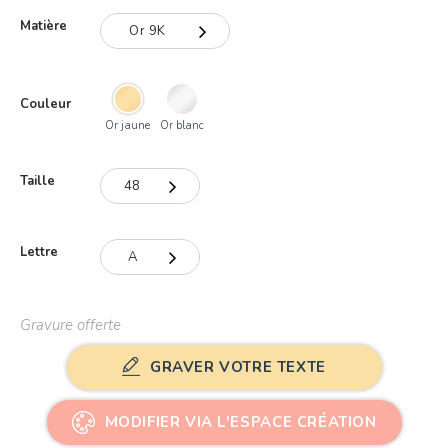
Matière
Or 9K
Or 9K
Couleur
Or 18K
Or jaune
Or blanc
Taille
48
48
Lettre
A
49
A
50
Gravure offerte
B
51
GRAVER VOTRE TEXTE
C
52
D
MODIFIER VIA L'ESPACE CRÉATION
53