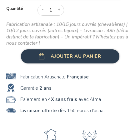
E
54
Quantité
-
+
F
55
Fabrication artisanale : 10/15 jours ouvrés (chevalières) |
G
10/12 jours ouvrés (autres bijoux) – Livraison : 48h (délai
56
distinct de la fabrication) – Un impératif ? N’hésitez pas à
H
nous contacter !
57
I
58
AJOUTER AU PANIER
J
Fabrication Artisanale
Française
K
Garantie
2 ans
L
Paiement en
4X sans frais
avec Alma
M
Livraison offerte
dès 150 euros d'achat
N
O