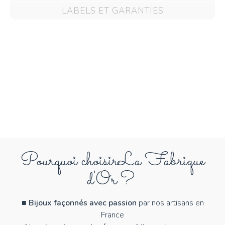
LABELS ET GARANTIES
Pourquoi choisir
La Fabrique
d'Or ?
■
Bijoux façonnés avec passion
par nos artisans en
France