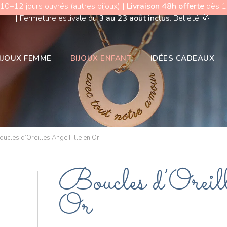
 10–12 jours ouvrés (autres bijoux) |
Livraison 48h offerte
dès 15
|
Fermeture estivale du
3 au 23 août inclus
. Bel été
🌞
IJOUX FEMME
BIJOUX ENFANT
IDÉES CADEAUX
oucles d’Oreilles Ange Fille en Or
Boucles d’Oreil
Or