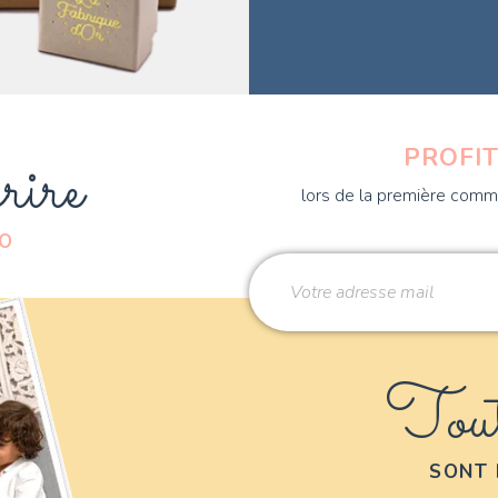
rire
PROFIT
lors de la première comma
DO
Tout
SONT 