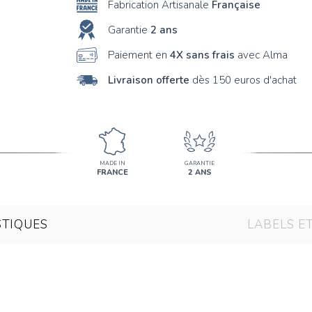
Fabrication Artisanale
Française
Garantie
2 ans
Paiement en
4X sans frais
avec Alma
Livraison offerte
dès 150 euros d'achat
MADE IN
GARANTIE
FRANCE
2 ANS
STIQUES
LABELS E