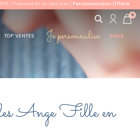
0€ | Paiement en 3x sans frais |
Personnalisation Offerte
0
Je personnalise
TOP VENTES
PROS
les Ange Fille en