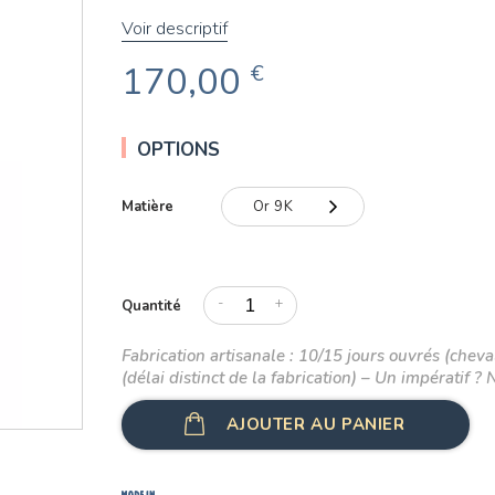
Voir descriptif
170,00
€
OPTIONS
Matière
Or 9K
Or 9K
Or 18K
-
+
Quantité
Fabrication artisanale : 10/15 jours ouvrés (cheval
(délai distinct de la fabrication) – Un impératif ? 
AJOUTER AU PANIER