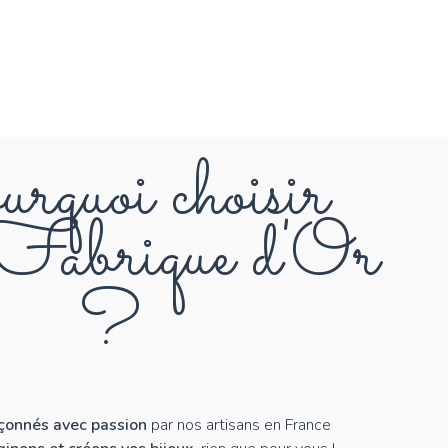
rquoi choisir
abrique d'Or
?
açonnés avec passion
par nos artisans en France