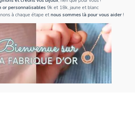
inons et créons vos bijoux
, rien que pour vous !
n or personnalisables
9k et 18k, jaune et blanc
nons à chaque étape et
nous sommes là pour vous aider
!