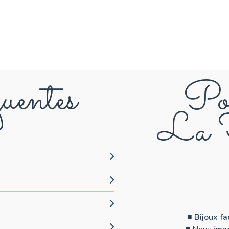
uentes
Pou
La F
■
Bijoux f