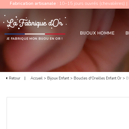
Fabrication artisanale
: 10–15 jours ouvrés (chevalières) |
BIJOUX HOMME
B
JE FABRIQUE MON BIJOU EN OR !
Retour
Accueil
>
Bijoux Enfant
>
Boucles d'Oreilles Enfant Or
>
B