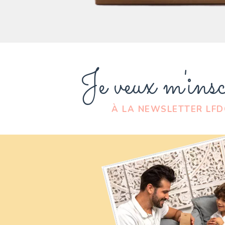
Je veux m'insc
À LA NEWSLETTER LF