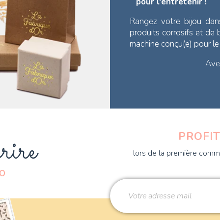
pour l'entretenir !
Rangez votre bijou dan
produits corrosifs et de
machine conçu(e) pour l
Avec
rire
PROFIT
lors de la première comma
DO