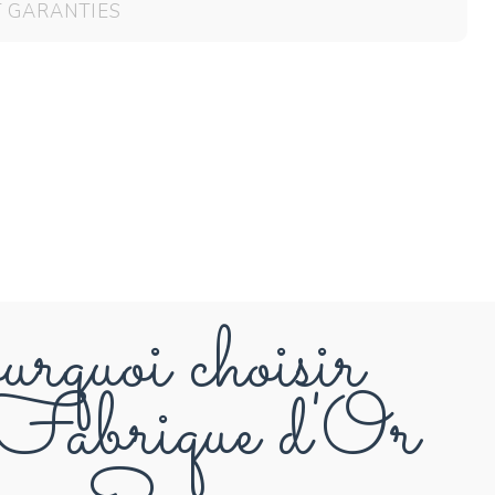
P
T GARANTIES
Q
R
S
T
U
V
W
rquoi choisir
X
abrique d'Or
Y
Z