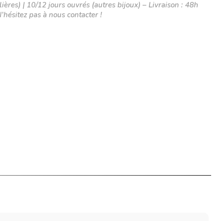
E
ières) | 10/12 jours ouvrés (autres bijoux) – Livraison : 48h
N’hésitez pas à nous contacter !
F
G
H
I
J
K
L
M
N
O