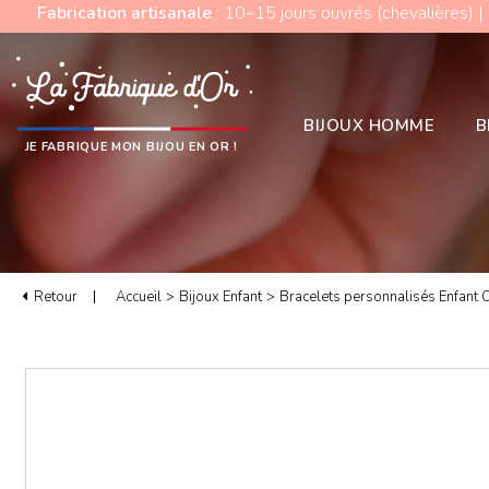
Fabrication artisanale
: 10–15 jours ouvrés (chevalières) |
BIJOUX HOMME
B
JE FABRIQUE MON BIJOU EN OR !
Retour
Accueil
>
Bijoux Enfant
>
Bracelets personnalisés Enfant 