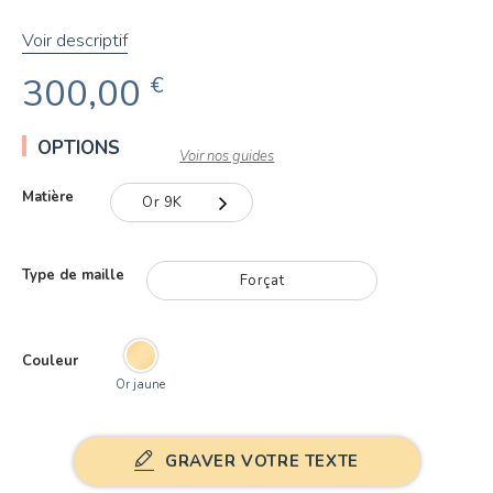
Voir descriptif
300,00
€
OPTIONS
Voir nos guides
Matière
Or 9K
Or 9K
Type de maille
Forçat
Or 18K
Couleur
Or jaune
GRAVER VOTRE TEXTE