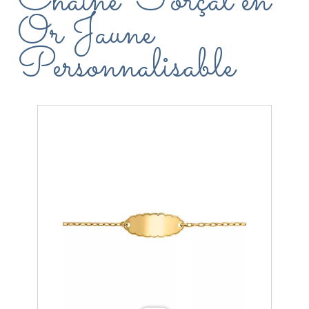
Chaîne Forçat en
Or Jaune
Personnalisable