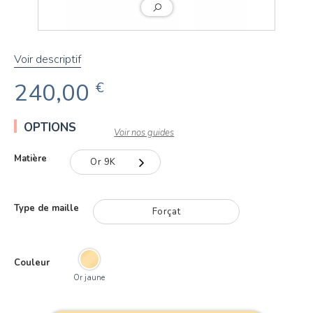
Voir descriptif
240,00
€
OPTIONS
Voir nos guides
Matière
Or 9K
Or 9K
Type de maille
Forçat
Or 18K
Couleur
Or jaune