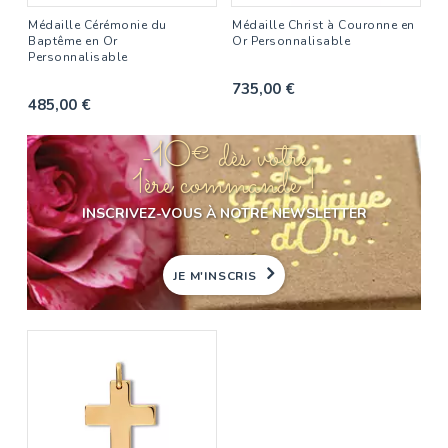
Médaille Cérémonie du
Médaille Christ à Couronne en
Baptême en Or
Or Personnalisable
Personnalisable
735,00 €
485,00 €
-10€ dès votre
1ère commande !
INSCRIVEZ-VOUS À NOTRE NEWSLETTER
JE M'INSCRIS