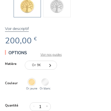
Voir descriptif
200,00
€
OPTIONS
Voir nos guides
Matière
Or 9K
Or 9K
Couleur
Or 18K
Or jaune
Or blanc
Quantité
-
+