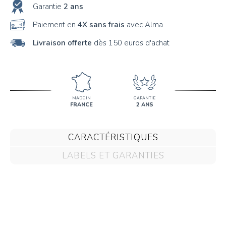
Garantie
2 ans
64
Paiement en
4X sans frais
avec Alma
65
Livraison offerte
dès 150 euros d'achat
66
67
68
MADE IN
GARANTIE
FRANCE
2 ANS
69
70
CARACTÉRISTIQUES
LABELS ET GARANTIES