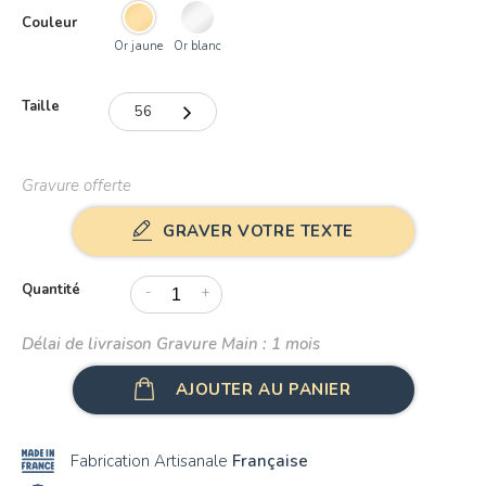
Couleur
Or 18K
Massif
Or jaune
Or blanc
Taille
56
56
Gravure offerte
57
GRAVER VOTRE TEXTE
58
59
Quantité
-
+
60
Délai de livraison Gravure Main : 1 mois
61
AJOUTER AU PANIER
62
63
Fabrication Artisanale
Française