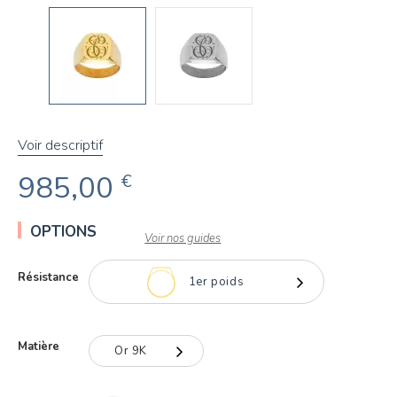
Voir descriptif
985,00
€
OPTIONS
Voir nos guides
Résistance
1er poids
1er poids
Matière
Or 9K
Fort d'Or
Or 9K