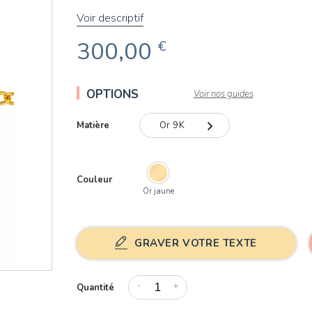
Voir descriptif
300,00
€
OPTIONS
Voir nos guides
Matière
Or 9K
Or 9K
Couleur
Or 18K
Or jaune
GRAVER VOTRE TEXTE
-
+
Quantité