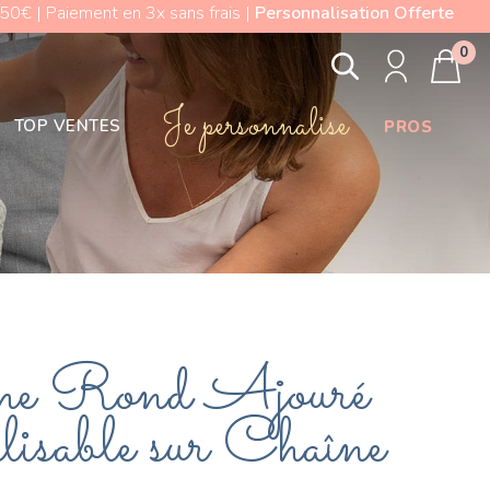
0€ | Paiement en 3x sans frais |
Personnalisation Offerte
0
Je personnalise
TOP VENTES
PROS
me Rond Ajouré
isable sur Chaîne