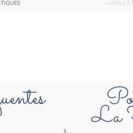
STIQUES
LABELS E
uentes
Pou
La F