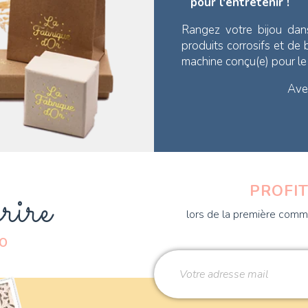
pour l'entretenir !
Rangez votre bijou dan
produits corrosifs et de
machine conçu(e) pour l
Avec
rire
PROFIT
lors de la première comma
DO