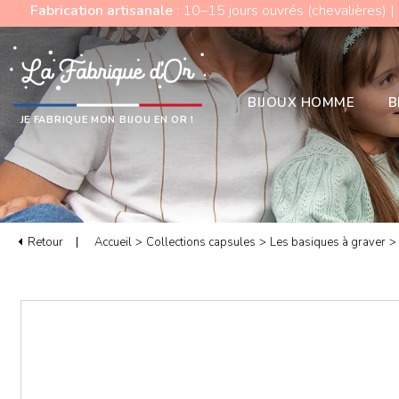
Fabrication artisanale
: 10–15 jours ouvrés (chevalières) |
BIJOUX HOMME
B
JE FABRIQUE MON BIJOU EN OR !
Retour
Accueil
>
Collections capsules
>
Les basiques à graver
>