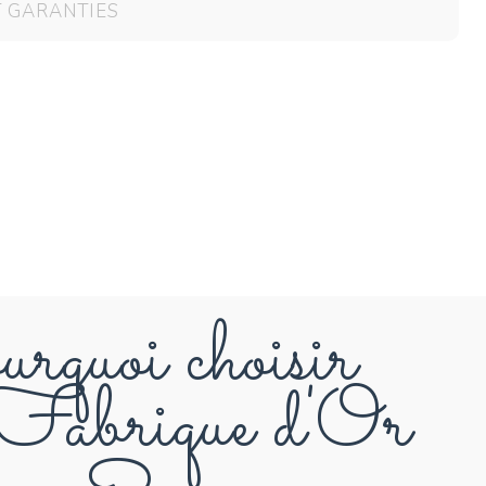
T GARANTIES
rquoi choisir
abrique d'Or