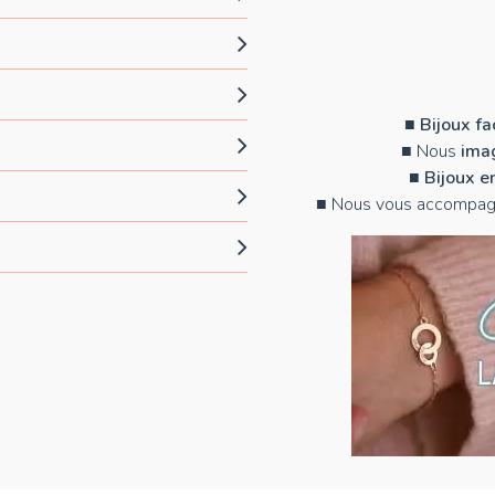
■
Bijoux f
■ Nous
imag
■
Bijoux e
■ Nous vous accompag