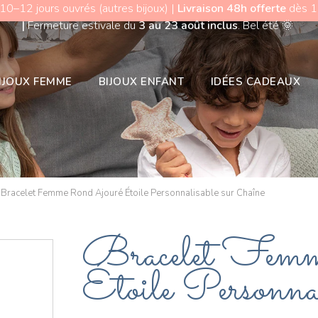
 10–12 jours ouvrés (autres bijoux) |
Livraison 48h offerte
dès 15
|
Fermeture estivale du
3 au 23 août inclus
. Bel été
🌞
IJOUX FEMME
BIJOUX ENFANT
IDÉES CADEAUX
Bracelet Femme Rond Ajouré Étoile Personnalisable sur Chaîne
Bracelet Fem
Étoile Personnal