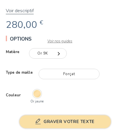
Voir descriptif
280,00
€
OPTIONS
Voir nos guides
Matière
Or 9K
Or 9K
Type de maille
Forçat
Or 18K
Couleur
Or jaune
GRAVER VOTRE TEXTE