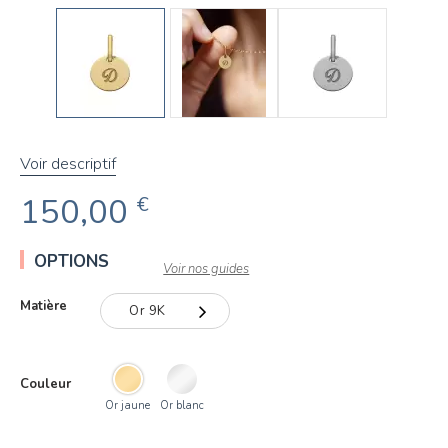
Voir descriptif
150,00
€
OPTIONS
Voir nos guides
Matière
Or 9K
Or 9K
Couleur
Or 18K
Or jaune
Or blanc