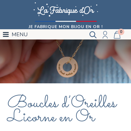
JE FABRIQUE MON BIJOU EN OR !
0
MENU
Boucles d’Oreilles
Licorne en Or