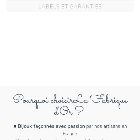
LABELS ET GARANTIES
Pourquoi choisir
La Fabrique
d'Or ?
■
Bijoux façonnés avec passion
par nos artisans en
France