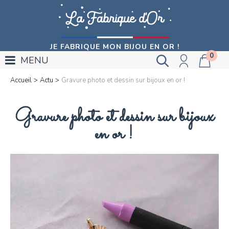
JE FABRIQUE MON BIJOU EN OR !
0
MENU
Accueil
>
Actu
>
Gravure photo et dessin sur bijoux en or !
Gravure photo et dessin sur bijoux
en or !