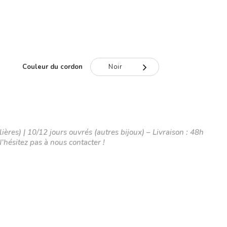
Couleur du cordon
Noir
Noir
Gris
Rouge
ières) | 10/12 jours ouvrés (autres bijoux) – Livraison : 48h
N’hésitez pas à nous contacter !
Bleu
Rose
Violet