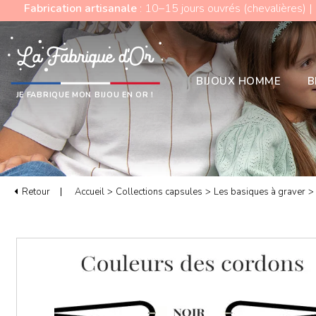
Fabrication artisanale
: 10–15 jours ouvrés (chevalières) |
BIJOUX HOMME
B
JE FABRIQUE MON BIJOU EN OR !
Retour
Accueil
>
Collections capsules
>
Les basiques à graver
>