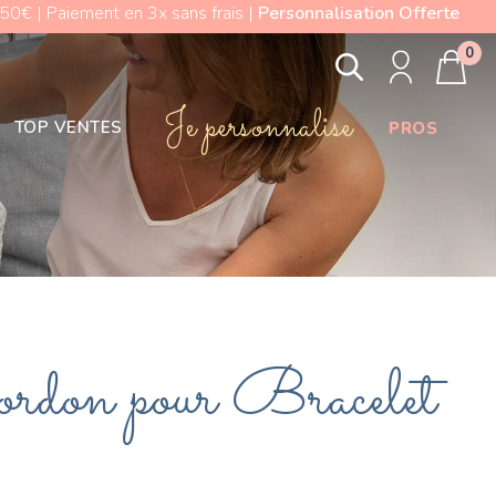
0€ | Paiement en 3x sans frais |
Personnalisation Offerte
0
Je personnalise
TOP VENTES
PROS
ordon pour Bracelet