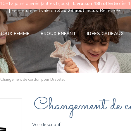
 10–12 jours ouvrés (autres bijoux) |
Livraison 48h offerte
dès 15
|
Fermeture estivale du
3 au 23 août inclus
. Bel été
🌞
IJOUX FEMME
BIJOUX ENFANT
IDÉES CADEAUX
Changement de cordon pour Bracelet
Changement de c
Voir descriptif