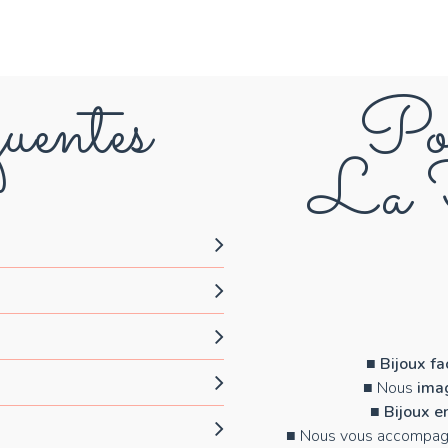
uentes
Pou
La F
■
Bijoux f
■ Nous
imag
■
Bijoux e
■ Nous vous accompag