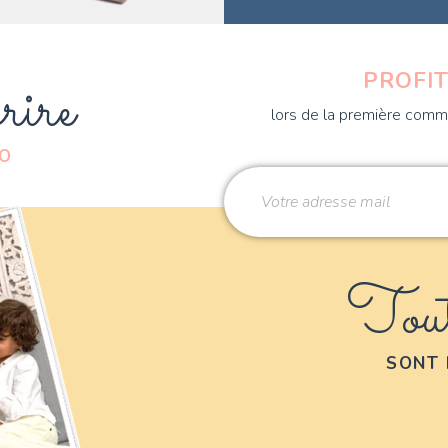
rire
PROFIT
lors de la première comma
DO
Tout
SONT 