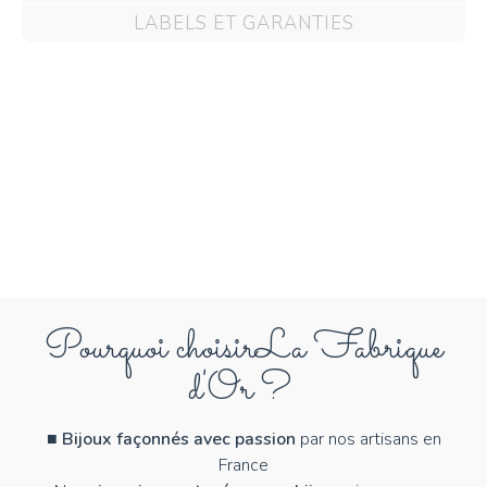
LABELS ET GARANTIES
Pourquoi choisir
La Fabrique
d'Or ?
■
Bijoux façonnés avec passion
par nos artisans en
France