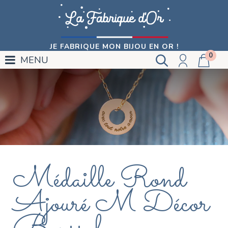
JE FABRIQUE MON BIJOU EN OR !
0
MENU
Médaille Rond
Ajouré M Décor