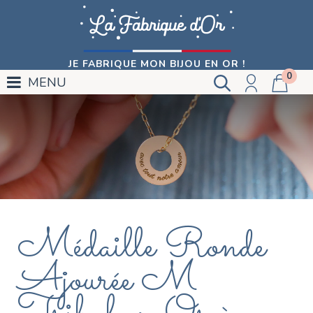
JE FABRIQUE MON BIJOU EN OR !
0
MENU
Médaille Ronde
Ajourée M