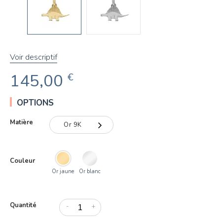
Voir descriptif
145,00
€
OPTIONS
Matière
Or 9K
Or 9K
Couleur
Or 18K
Or jaune
Or blanc
Quantité
-
+