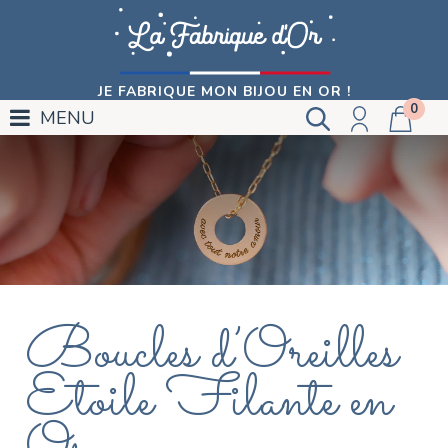
JE FABRIQUE MON BIJOU EN OR !
0
MENU
Boucles d’Oreilles
Etoile Filante en