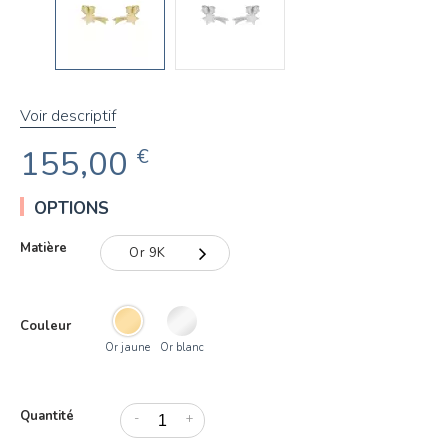
Voir descriptif
155,00
€
OPTIONS
Matière
Or 9K
Or 9K
Couleur
Or 18K
Or jaune
Or blanc
Quantité
-
+