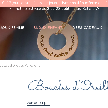
 10–12 jours ouvrés (autres bijoux) |
Livraison 48h offerte
dès 15
|
Fermeture estivale du
3 au 23 août inclus
. Bel été
🌞
IJOUX FEMME
BIJOUX ENFANT
IDÉES CADEAUX
oucles d’Oreilles Poney en Or
Boucles d’Oreil
Voir descriptif