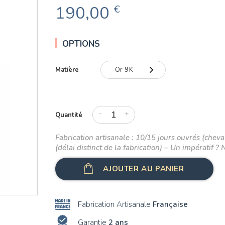
190,00
€
OPTIONS
Matière
Or 9K
Or 9K
Or 18K
-
+
Quantité
Fabrication artisanale : 10/15 jours ouvrés (cheval
(délai distinct de la fabrication) – Un impératif ? 
AJOUTER AU PANIER
Fabrication Artisanale
Française
Garantie
2 ans