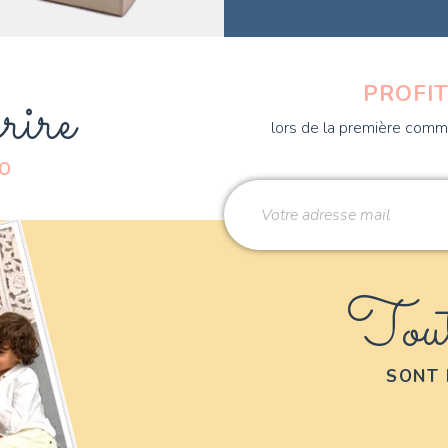
rire
PROFIT
lors de la première comma
DO
Tout
SONT 