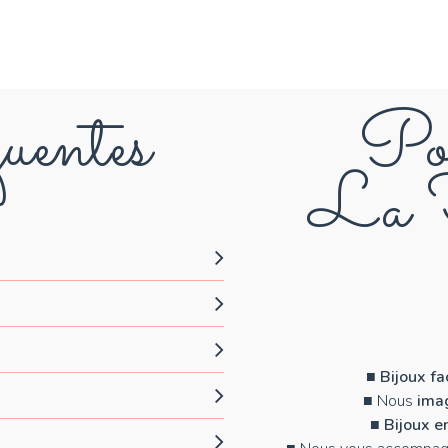
uentes
Pou
La F
■
Bijoux f
■ Nous
imag
■
Bijoux e