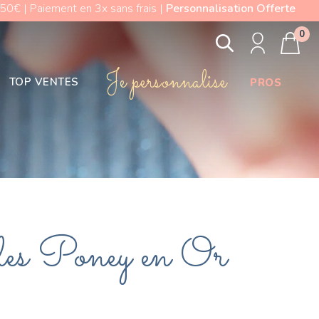
0€ | Paiement en 3x sans frais |
Personnalisation Offerte
0
Je personnalise
TOP VENTES
PROS
les Poney en Or