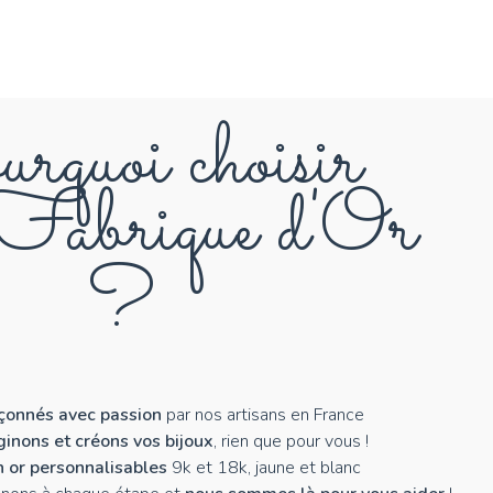
rquoi choisir
abrique d'Or
?
açonnés avec passion
par nos artisans en France
inons et créons vos bijoux
, rien que pour vous !
n or personnalisables
9k et 18k, jaune et blanc