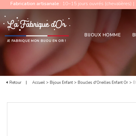
Fabrication artisanale
: 10–15 jours ouvrés (chevalières) |
BIJOUX HOMME
B
JE FABRIQUE MON BIJOU EN OR !
Retour
Accueil
>
Bijoux Enfant
>
Boucles d'Oreilles Enfant Or
>
B